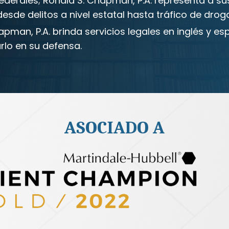
derales; Ronald S. Chapman, P.A. representa a sus
de delitos a nivel estatal hasta tráfico de drogas
pman, P.A. brinda servicios legales en inglés y esp
rlo en su defensa.
ASOCIADO A