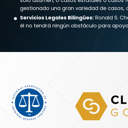
solo asumen, o casos estatales o casos fe
gestionado una gran variedad de casos, des
Servicios Legales Bilingües:
Ronald S. Cha
él no tendrá ningún obstáculo para apoya