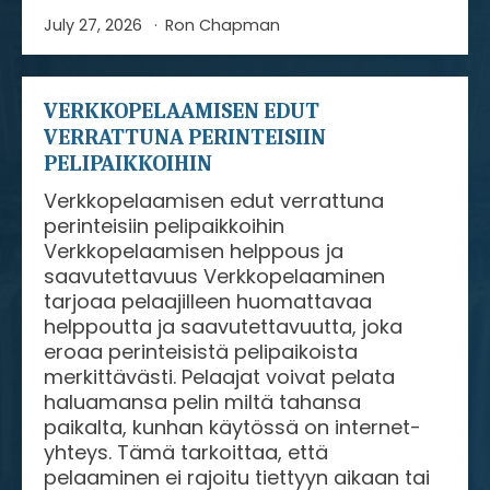
July 27, 2026
Ron Chapman
VERKKOPELAAMISEN EDUT
VERRATTUNA PERINTEISIIN
PELIPAIKKOIHIN
Verkkopelaamisen edut verrattuna
perinteisiin pelipaikkoihin
Verkkopelaamisen helppous ja
saavutettavuus Verkkopelaaminen
tarjoaa pelaajilleen huomattavaa
helppoutta ja saavutettavuutta, joka
eroaa perinteisistä pelipaikoista
merkittävästi. Pelaajat voivat pelata
haluamansa pelin miltä tahansa
paikalta, kunhan käytössä on internet-
yhteys. Tämä tarkoittaa, että
pelaaminen ei rajoitu tiettyyn aikaan tai