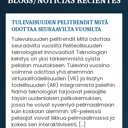
BLOGS/NOTICIAS RECIENTES
TULEVAISUUDEN PELITRENDIT MITÄ
ODOTTAA SEURAAVILTA VUOSILTA
Tulevaisuuden pelitrendit Mitä odottaa
seuraavilta vuosilta Peliteollisuuden
teknologiset innovaatioit Teknologian
kehitys on yksi tärkeimmistä syistä
pelialan muutokseen. Tulevina vuosina
voimme odottaa yhä enemmän
virtuaalitodellisuuden (VR) ja lisätyn
todellisuuden (AR) integroimista peleihin.
Nämä teknologiat tarjoavat pelaajille
täysin uudenlaisen pelikokemuksen,
jossa he voivat syventyä pelimaailmaan
kuin koskaan aiemmin. VR-peleissä
pelaajat voivat liikkua pelimaailmassa ja
kokea sen interaktiivisesti, […]